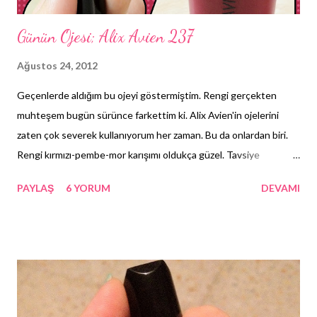
Günün Ojesi; Alix Avien 237
Ağustos 24, 2012
Geçenlerde aldığım bu ojeyi göstermiştim. Rengi gerçekten
muhteşem bugün sürünce farkettim ki. Alix Avien'in ojelerini
zaten çok severek kullanıyorum her zaman. Bu da onlardan biri.
Rengi kırmızı-pembe-mor karışımı oldukça güzel. Tavsiye
edebilirim şiddetle; size de eğer bu tonlarda ki ojeleri
PAYLAŞ
6 YORUM
DEVAMI
seviyorsanız.