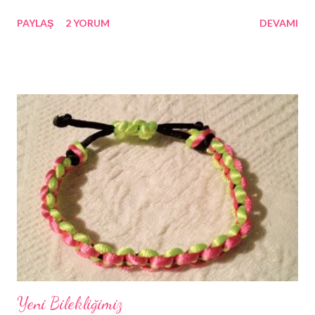
tabi. Böylelikle de ömür boyu makyaj masamızdan ayrılmayacak
PAYLAŞ
2 YORUM
DEVAMI
tek malzeme olarak kalacaktır bence; kalmalı hatta (: Kullandığım
oje ise: Rapsodi 303.
Yeni Bilekliğimiz