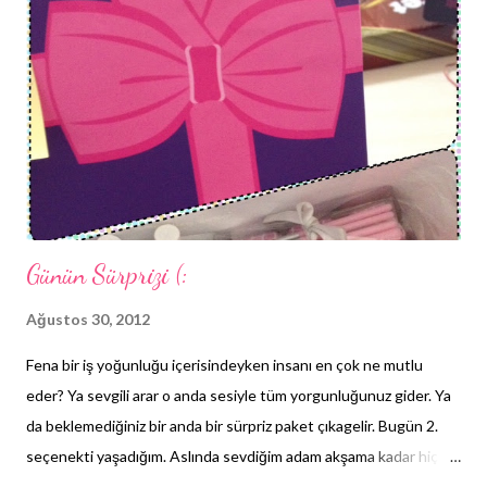
edeceğim. Mail adresinizi ve isminizi de bırakırsanız çabucak
ulaşırım size. Tabi ki kargo bana ait ve tabi ki sadece Türkiye
katılımlarını alabiliyorum. Herkese bol şans, öpüyorum çokss (:
Günün Sürprizi (:
Ağustos 30, 2012
Fena bir iş yoğunluğu içerisindeyken insanı en çok ne mutlu
eder? Ya sevgili arar o anda sesiyle tüm yorgunluğunuz gider. Ya
da beklemediğiniz bir anda bir sürpriz paket çıkagelir. Bugün 2.
seçenekti yaşadığım. Aslında sevdiğim adam akşama kadar hiç
yalnız bırakmıyor zaten beni (: Sevgili Venüs'ün Dünyası 'ndan