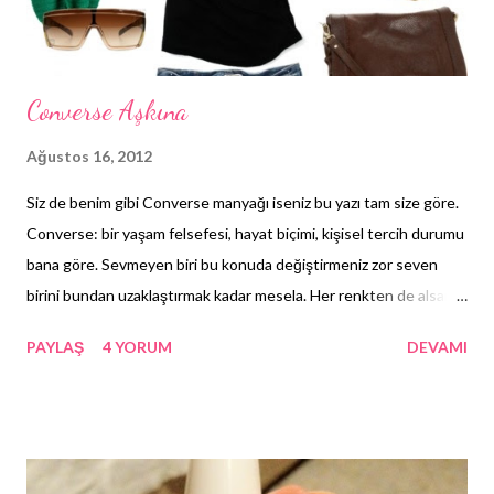
Converse Aşkına
Ağustos 16, 2012
Siz de benim gibi Converse manyağı iseniz bu yazı tam size göre.
Converse: bir yaşam felsefesi, hayat biçimi, kişisel tercih durumu
bana göre. Sevmeyen biri bu konuda değiştirmeniz zor seven
birini bundan uzaklaştırmak kadar mesela. Her renkten de alsanız
asla doyamayacağımız markadır kendileri. Farklılık konusunda
PAYLAŞ
4 YORUM
DEVAMI
kendini çok yormak istemeyen Converse; renklerle ve desenlerle
oynamayı daha çok seviyor her zaman. Biz aşıklarını da çıldırtıyor
böylelikle. Converse'in en güzel özelliği de eskidikçe daha da tatlı
bir hal alması; yıllanmış şarap misali diyelim (: Buna alışmanın tek
kötü yanı ise: topuklu ayakkabı konusunda ısrarla olumsuz bir