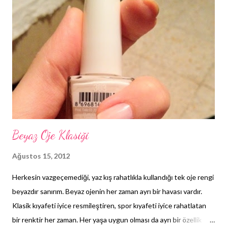
yaklaşımda olmak. Ben özel bir akşama yada düğüne
hazırlanacaksam günler öncesinden mide ağrılarım başlıyor. Ben o
topuklularla rahat edemiyorum, gelmesem olmaz mı vb.. bitmek
bilmeyen şikayet cümleleri. Gelinlik altına Converse giymek de
tek hayalim kimseye göstermeden (;
Beyaz Oje Klasiği
Ağustos 15, 2012
Herkesin vazgeçemediği, yaz kış rahatlıkla kullandığı tek oje rengi
beyazdır sanırım. Beyaz ojenin her zaman ayrı bir havası vardır.
Klasik kıyafeti iyice resmileştiren, spor kıyafeti iyice rahatlatan
bir renktir her zaman. Her yaşa uygun olması da ayrı bir özellik