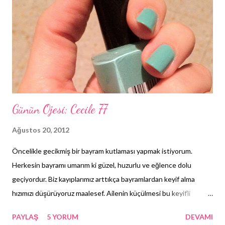
Günün Ojesi; Cecile 77
Ağustos 20, 2012
Öncelikle gecikmiş bir bayram kutlaması yapmak istiyorum.
Herkesin bayramı umarım ki güzel, huzurlu ve eğlence dolu
geçiyordur. Biz kayıplarımız arttıkça bayramlardan keyif alma
hızımızı düşürüyoruz maalesef. Ailenin küçülmesi bu keyifli
zamanları çok aratıyor, aratacak da eminim zamanla. Bu yüzden
PAYLAŞ
5 YORUM
DEVAMI
pişman olmamak adına kalanların fazlasıyla kıymetini bilerek,