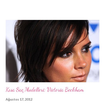
bayramları yaşayalım. Hepinize mutlu bayramlar tekrar (: Bugün ki
oje seçimim; Cecile 77. iİk Cecile ojem aslında bu, rengine
bayılarak aldım. Sürümü çok güzel. 2 katta rengini veriyor. Hafif
mat gibi bir duruşu ve içinde belli belirsiz ışıltıları var. Çok değişik
bir oje yani kısacası (:
Kısa Saç Modelleri; Victoria Beckham
Ağustos 17, 2012