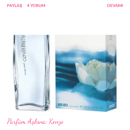
PAYLAŞ
4 YORUM
DEVAMI
gelen paket içimi kıpır kıpır yaptı bugün. Allahım nasıl şirin, mini
mini ürünlerdir onlar. Eve kadar dayanamadım açtım paketi
şirkette apar topar. Tanıdığıma çok memnun olduğum insanlar
çoğalıyor bu bloglar vasıtasıyla. Yanımda olsa kucaklardım
kesinlikle. Tekrarr çok tşkler (:
Parfüm Aşkına; Kenzo