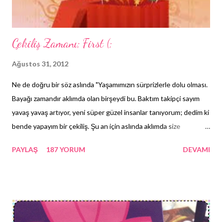
Çekiliş Zamanı; First (;
Ağustos 31, 2012
Ne de doğru bir söz aslında "Yaşamımızın sürprizlerle dolu olması.
Bayağı zamandır aklımda olan birşeydi bu. Baktım takipçi sayım
yavaş yavaş artıyor, yeni süper güzel insanlar tanıyorum; dedim ki
bende yapayım bir çekiliş. Şu an için aslında aklımda size
hazırlayacağım sürpriz kutunun içinde neler olabileceği fikri var
PAYLAŞ
187 YORUM
DEVAMI
ama açıklayıp açıklamama konusunda kararsızım. Gelen tepkilere
de bağlı olarak fotoğraflarını ve bilgilerini paylaşabilirim belki (:
Öyle aman aman çok fazla şart koymak istemiyorum. Takipçim
olup, blogunuzda duyurun yeter benim için. Son katılım tarihi: 10
Eylül Pazartesi, saat 24:00'e kadar olan tüm katılımları dahil