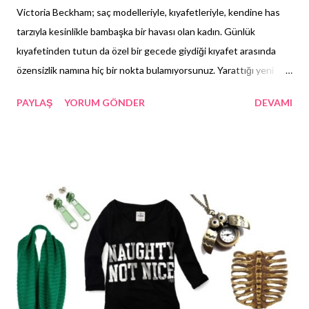
Victoria Beckham; saç modelleriyle, kıyafetleriyle, kendine has
tarzıyla kesinlikle bambaşka bir havası olan kadın. Günlük
kıyafetinden tutun da özel bir gecede giydiği kıyafet arasında
özensizlik namına hiç bir nokta bulamıyorsunuz. Yarattığı yeni
tarzlar da azımsanamayacak kadar çarpıcı. Yaz aylarında
PAYLAŞ
YORUM GÖNDER
DEVAMI
olduğumuz için bir çoğumuz saçlarımıza tahammül edemiyoruz
maalesef. Sürekli fön çekip, şekil verme ile de
uğraşamadığımızdan en kolay yoldan topuzlarla, örgülerle
geçistiriyoruz saçlarımızı. Ayrıca hep uzun saç isteyen bizler bir
kere saçımızı kestirdik mi bu işten de vazgeçemiyoruz kolay kolay.
Yani birazcık uzasa aman biçimsizleşti, aman uçları kırılıyor diyerek
kendimize bahaneler yaratıyoruz. Ve soluğu yine kuaförün
koltuğunda alıyoruz. Sizlere de fikir vermesi açısından kısa saç
başlıklı bu yazıda; tarz olarak Victoria Beckham'ı seçtim tabi ki.